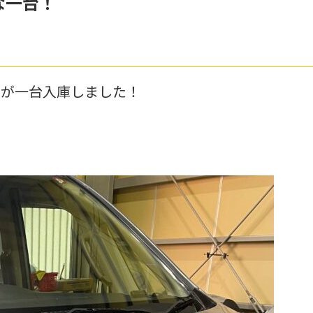
な一台！
ナが一台入庫しました！